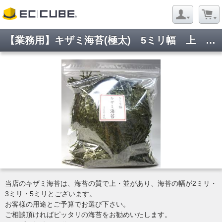
【業務用】キザミ海苔(極太) 5ミリ幅 上 150グラム入り
当店のキザミ海苔は、海苔の質で上・並があり、海苔の幅が2ミリ・
3ミリ・5ミリとございます。
お客様の用途とご予算でお選び下さい。
ご相談頂ければピッタリの海苔をお勧めいたします。