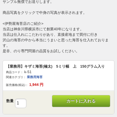
サンプル無償でお送りします。
商品写真をクリックで中身の写真が表示されます。
<伊勢屋海苔店のご紹介>
当店は神奈川県横浜市にて創業40年になります。
当店は仕入れにこだわりがあり、直接産地まで買付に行き
沢山の海苔の中から本当にうまいと思った海苔を仕入れておりま
す。
是非、のり専門問屋の品質をお試しください。
【業務用】キザミ海苔(極太) 5ミリ幅 上 150グラム入り
k-51
商品コード：
業務用海苔
関連カテゴリ：
1,944
円
販売価格(税込)：
数量
カートに入れる